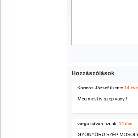
Hozzászólások
Kormos József
üzente
14 éve
Még most is szép vagy !
varga istván
üzente
14 éve
GYÖNYÖRŰ SZÉP MOSOL