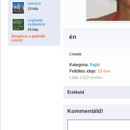
spanyol
19 kép
Legújabb
szállodánk
26 kép
én
Böngéssz a galériák
között!
Címkék:
Kategória:
Saját
Feltöltés ideje:
18 éve
Látta 1322 ember.
Értékeld
Kommentáld!