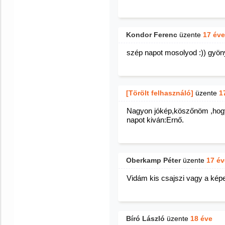
Kondor Ferenc
üzente
17 éve
szép napot mosolyod :)) gyön
[Törölt felhasználó]
üzente
1
Nagyon jókép,köszőnöm ,hog
napot kiván:Ernő.
Oberkamp Péter
üzente
17 év
Vidám kis csajszi vagy a kép
Bíró László
üzente
18 éve