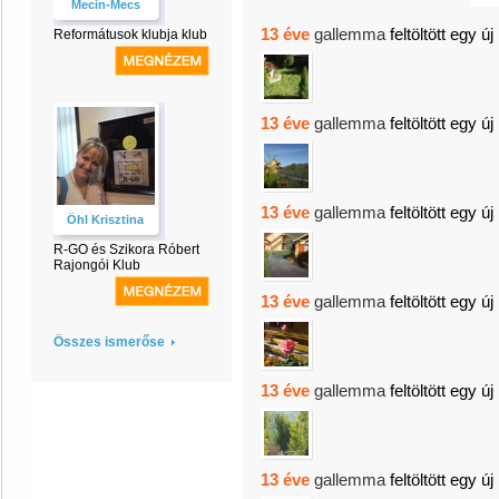
Mecin-Mecs
13 éve
gallemma
feltöltött egy új
Reformátusok klubja klub
13 éve
gallemma
feltöltött egy új
13 éve
gallemma
feltöltött egy új
Öhl Krisztina
R-GO és Szikora Róbert
Rajongói Klub
13 éve
gallemma
feltöltött egy új
Összes ismerőse
13 éve
gallemma
feltöltött egy új
13 éve
gallemma
feltöltött egy új