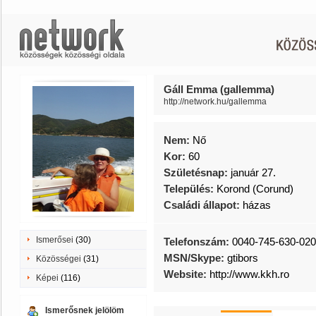
Gáll Emma (gallemma)
http://network.hu/gallemma
Nem:
Nő
Kor:
60
Születésnap:
január 27.
Település:
Korond (Corund)
Családi állapot:
házas
Ismerősei
(30)
Telefonszám:
0040-745-630-020
MSN/Skype:
gtibors
Közösségei
(31)
Website:
http://www.kkh.ro
Képei
(116)
Ismerősnek jelölöm