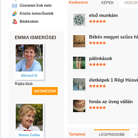
KÉPEK
VIDEÓK
Kedvencei
Üzenetet írok neki
Közös ismerőseink
első munkám
Blokkolom
Békés megyei szűcs hí
EMMA ISMERŐSEI
pálinkások
Bérciné Ili
életképek 1 Régi Húsv
Rajka klub
fonás az üveg vállán
LEGFRISSEBB
L
Tartalmai
Simon Zsóka