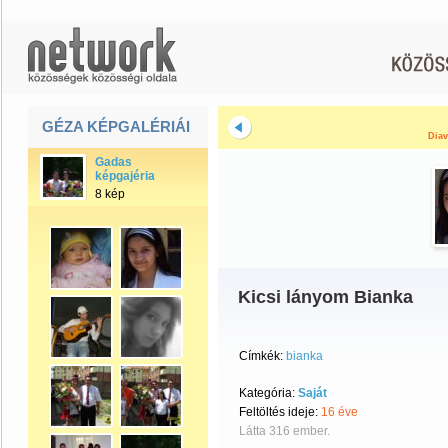
GÉZA KÉPGALÉRIÁI
Diav
Gadas
képgajéria
8 kép
Kicsi lányom Bianka
Címkék:
bianka
Kategória:
Saját
Feltöltés ideje:
16 éve
Látta 316 ember.