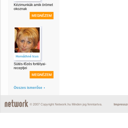
Kézimunkák amik örömet
okoznak
Horváthné Icus
Sütés-főzés fortélyai-
receptjei
Összes ismerőse
© 2007 Copyright Network.hu Minden jog fenntartva.
Impress