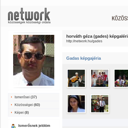
horváth géza (gades) képgaléri
http://network.hu/gades
Gadas képgajéria
Ismerősei
(37)
Közösségei
(60)
Képei
(8)
Ismerősnek jelölöm