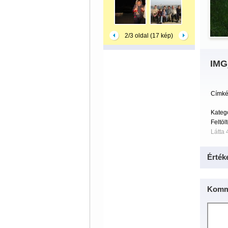
2/3 oldal (17 kép)
IMG
Címké
Kateg
Feltöl
Látta 
Érték
Komm