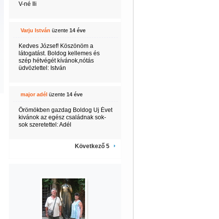
V-né Ili
Varju István
üzente
14 éve
Kedves József! Köszönöm a
látogatást. Boldog kellemes és
szép hétvégét kívánok,nótás
üdvözlettel: István
major adél
üzente
14 éve
Örömökben gazdag Boldog Uj Évet
kivánok az egész családnak sok-
sok szeretettel: Adél
Következő 5