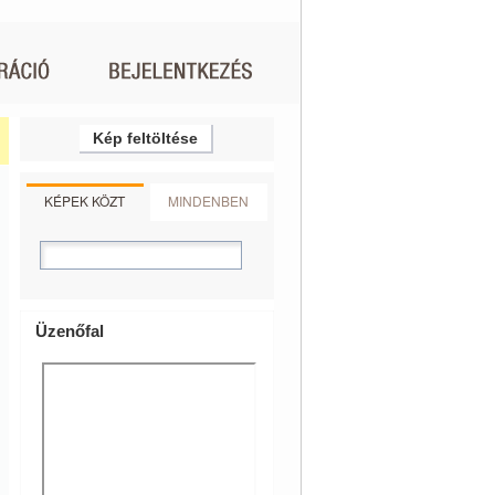
Kép feltöltése
KÉPEK KÖZT
MINDENBEN
Üzenőfal