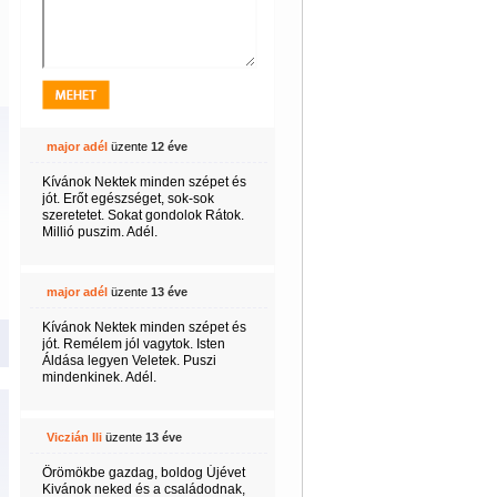
major adél
üzente
12 éve
Kívánok Nektek minden szépet és
jót. Erőt egészséget, sok-sok
szeretetet. Sokat gondolok Rátok.
Millió puszim. Adél.
major adél
üzente
13 éve
Kívánok Nektek minden szépet és
jót. Remélem jól vagytok. Isten
Áldása legyen Veletek. Puszi
mindenkinek. Adél.
Viczián Ili
üzente
13 éve
Örömökbe gazdag, boldog Újévet
Kivánok neked és a családodnak,