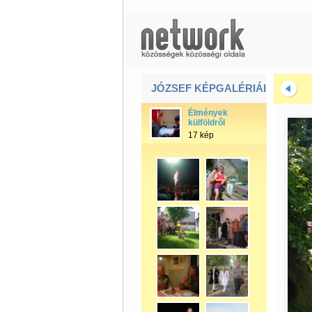
JÓZSEF KÉPGALÉRIÁI
Élmények
külföldről
17 kép