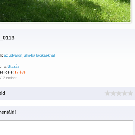
_0113
k:
az udvaron
ulm-ba lacikáéknál
ória:
Utazás
tés ideje:
17 éve
412 ember.
eld
entáld!