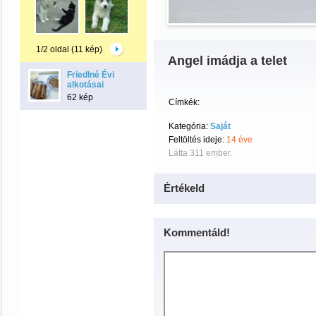
1/2 oldal (11 kép)
Angel imádja a telet
Friedlné Évi
alkotásai
62 kép
Címkék:
Kategória:
Saját
Feltöltés ideje:
14 éve
Látta 311 ember.
Értékeld
Kommentáld!