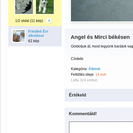
1/2 oldal (11 kép)
Friedlné Évi
alkotásai
Angel és Mirci békésen
62 kép
Goldoljuk át, most legyünk barátok v
Címkék:
Kategória:
Állatok
Feltöltés ideje:
14 éve
Látta 324 ember.
Értékeld
Kommentáld!