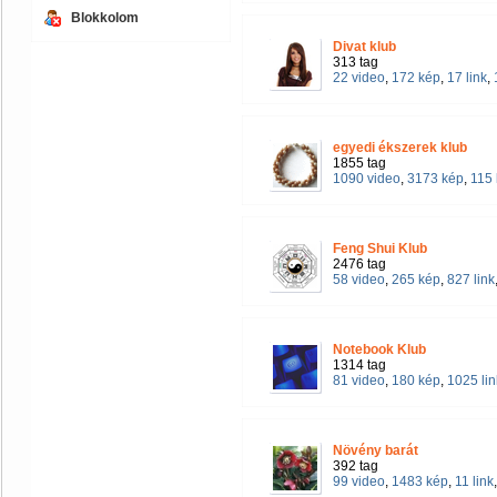
Blokkolom
Divat klub
313 tag
22 video
,
172 kép
,
17 link
,
egyedi ékszerek klub
1855 tag
1090 video
,
3173 kép
,
115 
Feng Shui Klub
2476 tag
58 video
,
265 kép
,
827 link
Notebook Klub
1314 tag
81 video
,
180 kép
,
1025 lin
Növény barát
392 tag
99 video
,
1483 kép
,
11 link