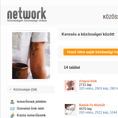
Keresés a közösségei között
14
találat
Angyal klub
2711 tag
320 video
,
2903 kép
,
280 l
Közösségei
(14)
Ismerősnek jelölöm
Babák és Mamák
Üzenetet írok neki
4470 tag
283 video
,
2522 kép
,
1044 
Közös ismerőseink