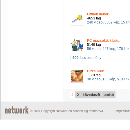
Otthon dekor
4653 tag
240 video
,
5302 kép
,
15 lin
PC mazsolák klubja
5149 tag
59 video
,
447 kép
,
178 link
300
friss esemény
Pizza Klub
1179 tag
30 video
,
135 kép
,
513 link
1
2
következő
utolsó
© 2007 Copyright Network.hu Minden jog fenntartva.
Impress