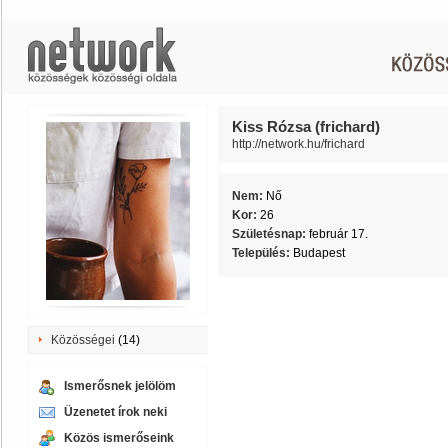
Kiss Rózsa (frichard)
http://network.hu/frichard
Nem:
Nő
Kor:
26
Születésnap:
február 17.
Település:
Budapest
Közösségei
(14)
Ismerősnek jelölöm
Üzenetet írok neki
Közös ismerőseink