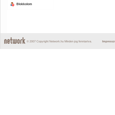
Blokkolom
© 2007 Copyright Network.hu Minden jog fenntartva.
Impress