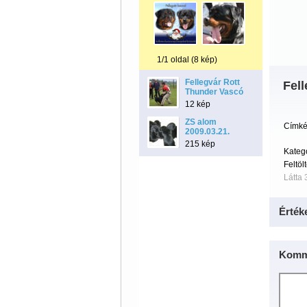
1/1 oldal (8 kép)
Fellegvár Rott
Fel
Thunder Vascó
12 kép
ZS alom
Címké
2009.03.21.
215 kép
Kateg
Feltöl
Látta 
Érték
Komm