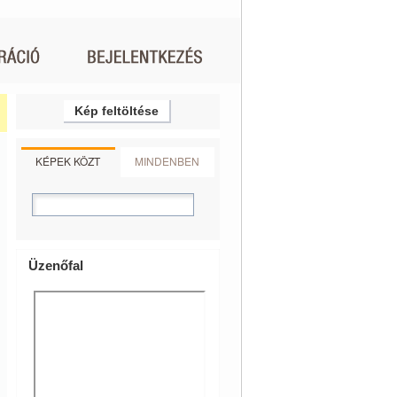
Kép feltöltése
KÉPEK KÖZT
MINDENBEN
Üzenőfal