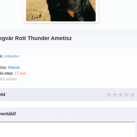
legvár Rott Thunder Ametisz
k:
rottweiler
ória:
Állatok
tés ideje:
17 éve
383 ember.
eld
entáld!