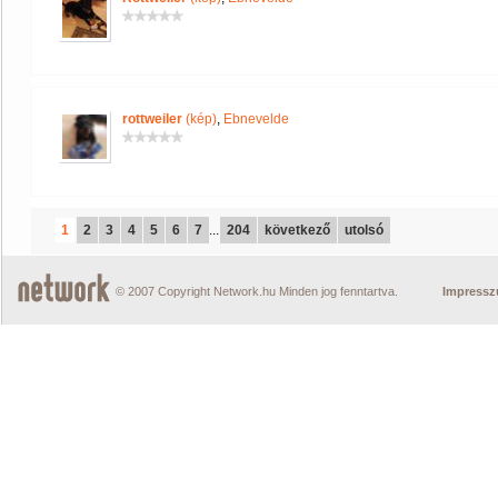
rottweiler
(kép)
,
Ebnevelde
1
2
3
4
5
6
7
...
204
következő
utolsó
© 2007 Copyright Network.hu Minden jog fenntartva.
Impress