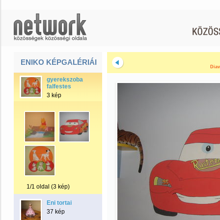
ENIKO KÉPGALÉRIÁI
Diav
gyerekszoba
falfestes
3 kép
1/1 oldal (3 kép)
Eni tortai
37 kép