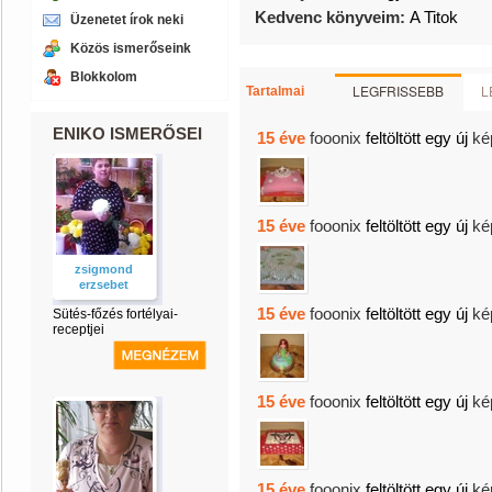
Kedvenc könyveim:
A Titok
Üzenetet írok neki
Közös ismerőseink
Blokkolom
LEGFRISSEBB
L
Tartalmai
ENIKO ISMERŐSEI
15 éve
fooonix
feltöltött egy új
ké
15 éve
fooonix
feltöltött egy új
ké
zsigmond
erzsebet
15 éve
fooonix
feltöltött egy új
ké
Sütés-főzés fortélyai-
receptjei
15 éve
fooonix
feltöltött egy új
ké
15 éve
fooonix
feltöltött egy új
ké