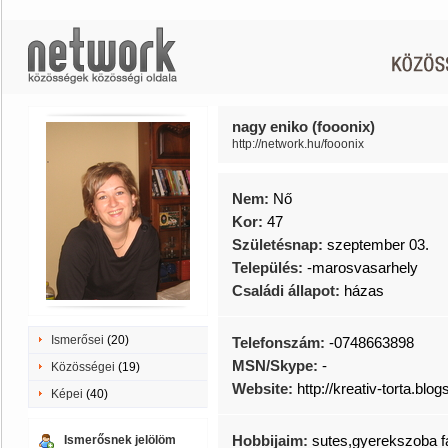
nagy eniko (fooonix)
http://network.hu/fooonix
Nem:
Nő
Kor:
47
Születésnap:
szeptember 03.
Település:
-marosvasarhely
Családi állapot:
házas
Ismerősei
(20)
Telefonszám:
-0748663898
MSN/Skype:
-
Közösségei
(19)
Website:
http://kreativ-torta.blo
Képei
(40)
Hobbijaim:
sutes,gyerekszoba fa
Ismerősnek jelölöm