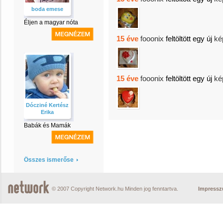
boda emese
Éljen a magyar nóta
15 éve
fooonix
feltöltött egy új
ké
15 éve
fooonix
feltöltött egy új
ké
Dócziné Kertész
Erika
Babák és Mamák
Összes ismerőse
© 2007 Copyright Network.hu Minden jog fenntartva.
Impress