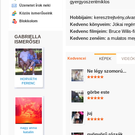
gyergyoszentmiklos
Üzenetet írok neki
Közös ismerőseink
Hobbijaim:
keresztrejtvény,olvas
Blokkolom
Kedvenc könyveim:
Jókai regé
Kedvenc filmjeim:
Bruce Wilis-f
GABRIELLA
Kedvenc zenéim:
a mulatos me
ISMERŐSEI
KÉPEK
VIDEÓK
Kedvencei
Ne légy szomorú...
HORVÁTH
FERENC
görbe este
juj
nagy anna
katalin
gyönyörű rózsák