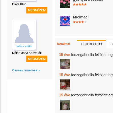
Diéta Klub
Micimaci
LEGFRISSEBB
L
Tartalmai
balázs enikö
Nótár Maryt Kedvelők
15 éve
foczegabriella
feltöltött e
Összes ismerőse
15 éve
foczegabriella
feltöltött e
15 éve
foczegabriella
feltöltött e