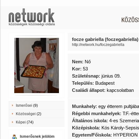
focze gabriella (foczegabriella)
http://network.hu/foczegabriella
Nem:
Nő
Kor:
53
Születésnap:
június 09.
Település:
Budapest
Családi állapot:
kapcsolatban
Ismerősei
(9)
Munkahely:
egy étterem pultjáb
Régebbi munkahelyek:
T:F.-étt
Közösségei
(2)
Általános iskola:
4-es Szemeria
Képei
(74)
Középiskola:
Kós Károly-Sepsi
Egyetem/Főiskola:
HYPERION
Ismerősnek jelölöm