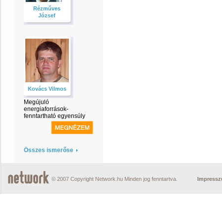
Rézműves
József
Kovács Vilmos
Megújuló
energiaforrások-
fenntartható egyensúly
Összes ismerőse
© 2007 Copyright Network.hu Minden jog fenntartva.
Impress