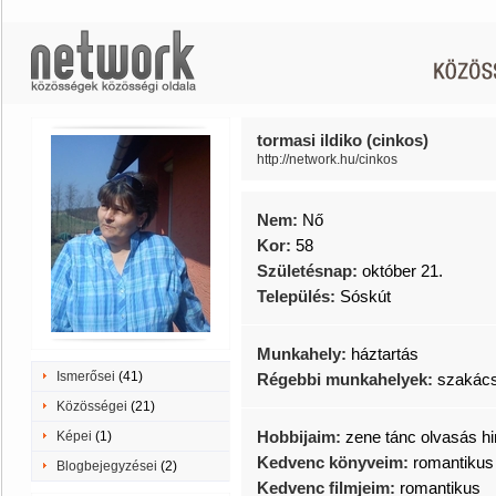
tormasi ildiko (cinkos)
http://network.hu/cinkos
Nem:
Nő
Kor:
58
Születésnap:
október 21.
Település:
Sóskút
Munkahely:
háztartás
Ismerősei
(41)
Régebbi munkahelyek:
szakác
Közösségei
(21)
Hobbijaim:
zene tánc olvasás h
Képei
(1)
Kedvenc könyveim:
romantikus
Blogbejegyzései
(2)
Kedvenc filmjeim:
romantikus