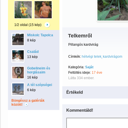
1/2 oldal (15 kép)
Telkemről
Miskolc Tapolca
8 kép
Pillangós kardvirág
Család
Címkék:
hétvégi telek
kardvirágom
13 kép
Kategória:
Saját
Gobelineim és
horglásaim
Feltöltés ideje:
17 éve
16 kép
Látta 334 ember.
A tél szépségei
6 kép
Értékeld
Böngéssz a galériák
között!
Kommentáld!