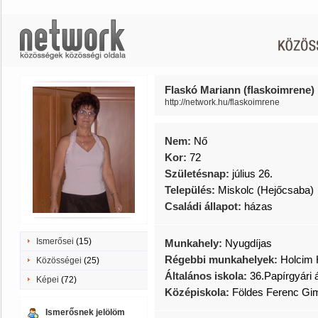
Flaskó Mariann (flaskoimrene)
http://network.hu/flaskoimrene
Nem:
Nő
Kor:
72
Születésnap:
július 26.
Település:
Miskolc (Hejőcsaba)
Családi állapot:
házas
Ismerősei
(15)
Munkahely:
Nyugdíjas
Régebbi munkahelyek:
Holcim 
Közösségei
(25)
Általános iskola:
36.Papírgyári á
Képei
(72)
Középiskola:
Földes Ferenc Gi
Ismerősnek jelölöm