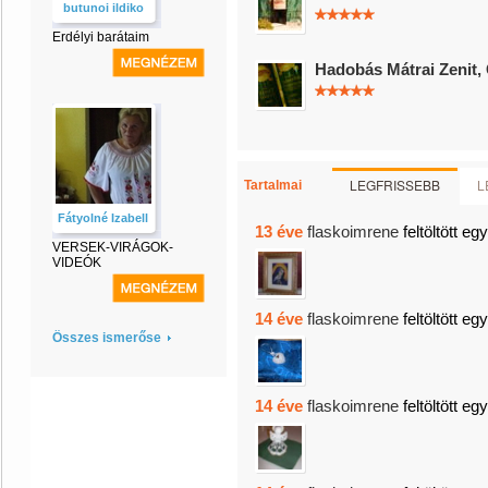
butunoi ildiko
Erdélyi barátaim
Hadobás Mátrai Zenit,
LEGFRISSEBB
L
Tartalmai
Fátyolné Izabell
13 éve
flaskoimrene
feltöltött eg
VERSEK-VIRÁGOK-
VIDEÓK
14 éve
flaskoimrene
feltöltött eg
Összes ismerőse
14 éve
flaskoimrene
feltöltött eg