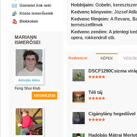
Hobbijaim:
Gobelin, keresztszem
Üzenetet írok neki
Kedvenc könyveim:
József Atil
Közös ismerőseink
Kedvenc filmjeim:
A Revans, Bar
Blokkolom
természetfilmek
Kedvenc zenéim:
A jelenlegi k
MARIANN
opera, rokkendroll stb.
ISMERŐSEI
KÉPEK
VIDEÓK
Kedvencei
DSCF1290Csizma virá
Adorján klára
Feng Shui Klub
Téli táj
Cigánylány hegedűvel
Hadobás Mátrai Merlot