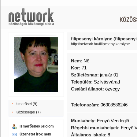
filipcsényi károlyné (filipcseny
http://network.hu/filipcsenyikarolyne
Nem:
Nő
Kor:
71
Születésnap:
január 01.
Település:
Szilvásvárad
Családi állapot:
özvegy
Ismerősei
(9)
Telefonszám:
06308586246
Közösségei
(7)
Munkahely:
Fenyő Vendéglő
Ismerősnek jelölöm
Régebbi munkahelyek:
Fenyő V
Üzenetet írok neki
Általános iskola:
8