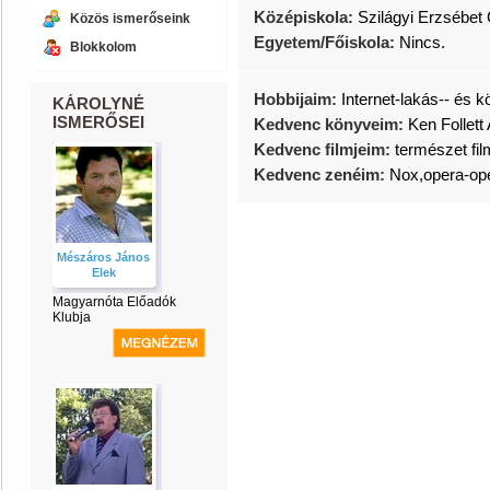
Középiskola:
Szilágyi Erzsébet
Közös ismerőseink
Egyetem/Főiskola:
Nincs.
Blokkolom
Hobbijaim:
Internet-lakás-- és 
KÁROLYNÉ
ISMERŐSEI
Kedvenc könyveim:
Ken Follett
Kedvenc filmjeim:
természet fi
Kedvenc zenéim:
Nox,opera-oper
Mészáros János
Elek
Magyarnóta Előadók
Klubja