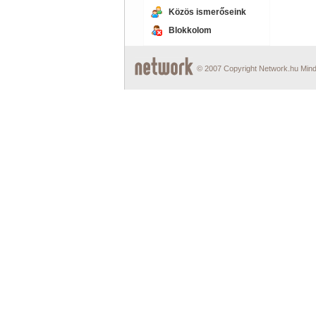
Közös ismerőseink
Blokkolom
© 2007 Copyright Network.hu Minde