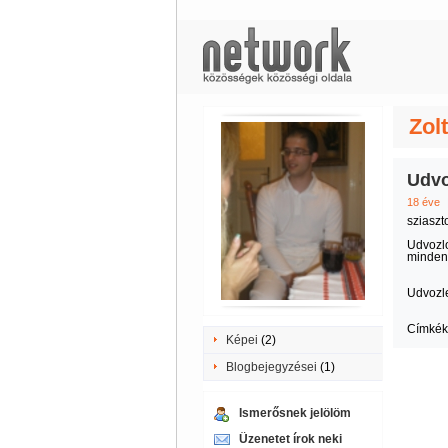
Zol
Udvo
18 éve
sziaszt
Udvozlo
mindenki
Udvozle
Címkék
Képei
(2)
Blogbejegyzései
(1)
Ismerősnek jelölöm
Üzenetet írok neki