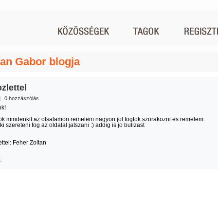
tan Gabor blogja
zlettel
|
0 hozzászólás
ok!
k mindenkit az olsalamon remelem nagyon jol fogtok szorakozni es remelem
 szereteni fog az oldalal jatszani :) addig is jo bulizast
ttel: Feher Zoltan
: