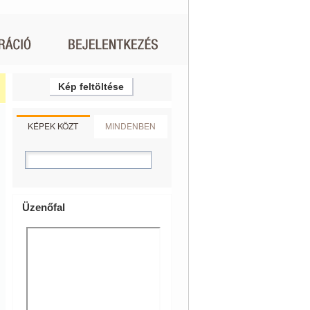
Kép feltöltése
KÉPEK KÖZT
MINDENBEN
Üzenőfal