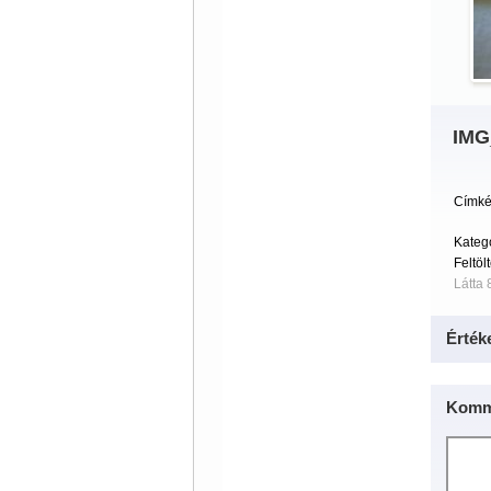
IMG
Címké
Kateg
Feltöl
Látta 
Érték
Komm