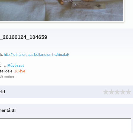
_20160124_104659
k:
http://tothfaforgacs.boltaneten.hu/kinalat/
ória:
Művészet
tés ideje:
10 éve
89 ember.
eld
entáld!