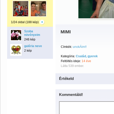
1/24 oldal (188 kép)
MIMI
Szoba
növényeim
246 kép
galéria neve
Címkék:
unokÁim!!
2 kép
Kategória:
Család, gyerek
Feltöltés ideje:
14 éve
Látta 539 ember.
Értékeld
Kommentáld!