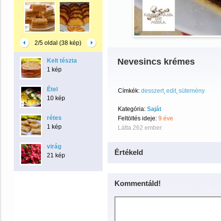
2/5 oldal (38 kép)
Nevesincs krémes
Kelt tészta
1 kép
Étel
Címkék:
desszert
edit
sütemény
10 kép
Kategória:
Saját
rétes
Feltöltés ideje:
9 éve
1 kép
Látta 262 ember.
virág
Értékeld
21 kép
Kommentáld!