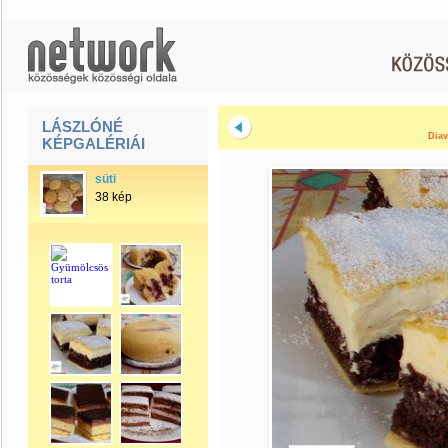
LÁSZLÓNÉ
Diav
KÉPGALÉRIÁI
süti
38 kép