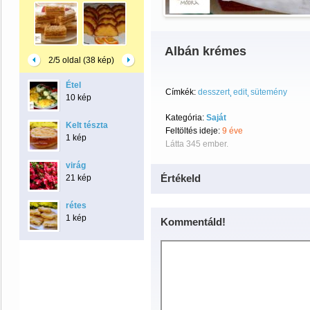
Albán krémes
2/5 oldal (38 kép)
Étel
Címkék:
desszert
edit
sütemény
10 kép
Kategória:
Saját
Kelt tészta
Feltöltés ideje:
9 éve
1 kép
Látta 345 ember.
virág
Értékeld
21 kép
rétes
1 kép
Kommentáld!