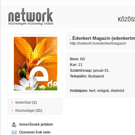
. Édenkert Magazin (edenkertm
http://network.hu/edenkertmagazin
Nem:
Nő
Kor:
21
Születésnap:
január 01.
Település:
Budapest
Hobbijaim:
kert, virágok, életmód
Ismerősei
(1)
Közösségei
(31)
Ismerősnek jelölöm
Üzenetet írok neki