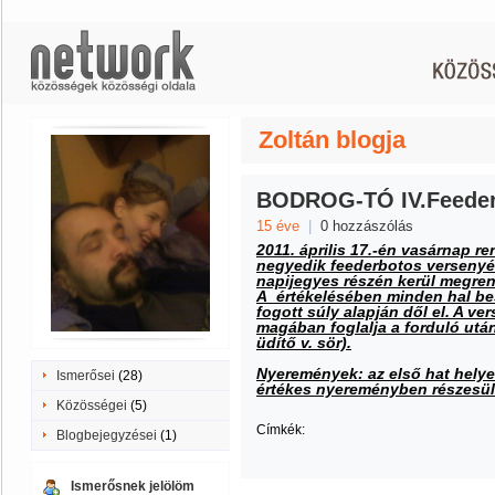
Zoltán blogja
BODROG-TÓ IV.Feeder 
15 éve
|
0 hozzászólás
2011. április 17.-én vasárnap r
negyedik feederbotos versenyét
napijegyes részén kerül megren
A értékelésében minden hal be
fogott súly alapján dől el. A ve
magában foglalja a forduló utá
üdítő v. sör).
Nyeremények: az első hat helye
Ismerősei
(28)
értékes nyereményben részesül
Közösségei
(5)
Címkék:
Blogbejegyzései
(1)
Ismerősnek jelölöm