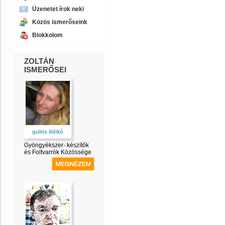
Üzenetet írok neki
Közös ismerőseink
Blokkolom
ZOLTÁN
ISMERŐSEI
gubis ildikó
Gyöngyékszer- készítők
és Foltvarrók Közössége