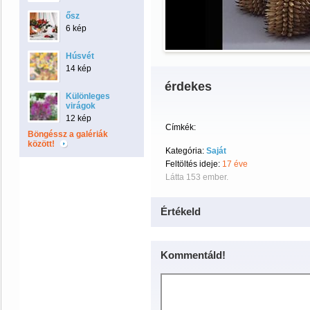
ősz
6 kép
Húsvét
14 kép
érdekes
Különleges
virágok
12 kép
Címkék:
Böngéssz a galériák
között!
Kategória:
Saját
Feltöltés ideje:
17 éve
Látta 153 ember.
Értékeld
Kommentáld!