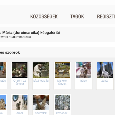
 Mária (durcimarcika) képgalériái
network.hu/durcimarcika
es szobrok
getés
Őrzöm az
kíváncsiság
Miskolci
hölgy
zsiráf
álmod!
lányok
ok
Amor
szeretlek
kavicsok-