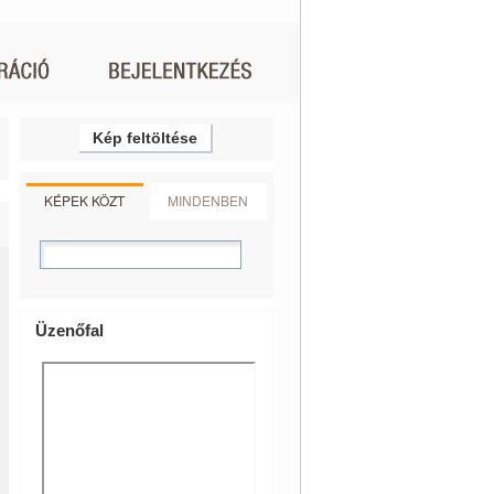
Kép feltöltése
KÉPEK KÖZT
MINDENBEN
Üzenőfal