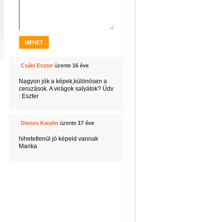
Csáki Eszter
üzente
16 éve
Nagyon jók a képek,különösen a
ceruzások. A virágok salyátok? Üdv
: Eszter
Dienes Katalin
üzente
17 éve
hihetetlenül jó képeid vannak
Marika