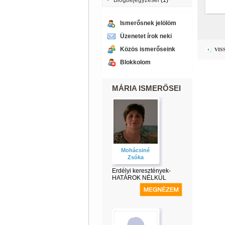
Blogbejegyzései
(1)
Ismerősnek jelölöm
Üzenetet írok neki
Közös ismerőseink
VIS
Blokkolom
MÁRIA ISMERŐSEI
Mohácsiné
Zsóka
Erdélyi keresztények-
HATÁROK NÉLKÜL