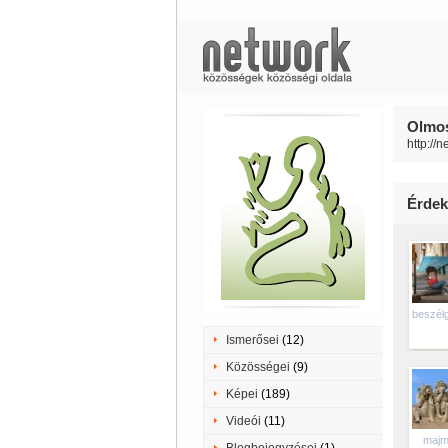
Olmos
http://
Érdek
beszél
Ismerősei
(12)
Közösségei
(9)
Képei
(189)
Videói
(11)
majm