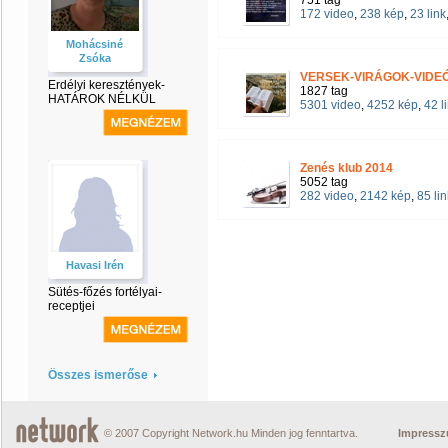
751 tag
172 video
,
238 kép
,
23 link
Mohácsiné
Zsóka
VERSEK-VIRÁGOK-VIDE
Erdélyi keresztények-
1827 tag
HATÁROK NÉLKÜL
5301 video
,
4252 kép
,
42 l
Zenés klub 2014
5052 tag
282 video
,
2142 kép
,
85 lin
Havasi Irén
Sütés-főzés fortélyai-
receptjei
Összes ismerőse
© 2007 Copyright Network.hu Minden jog fenntartva.
Impress