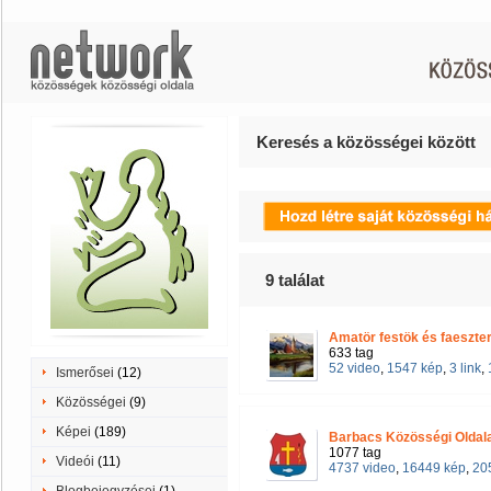
Keresés a közösségei között
9
találat
Amatör festök és faeszte
633 tag
52 video
,
1547 kép
,
3 link
,
Ismerősei
(12)
Közösségei
(9)
Képei
(189)
Barbacs Közösségi Oldal
1077 tag
Videói
(11)
4737 video
,
16449 kép
,
205