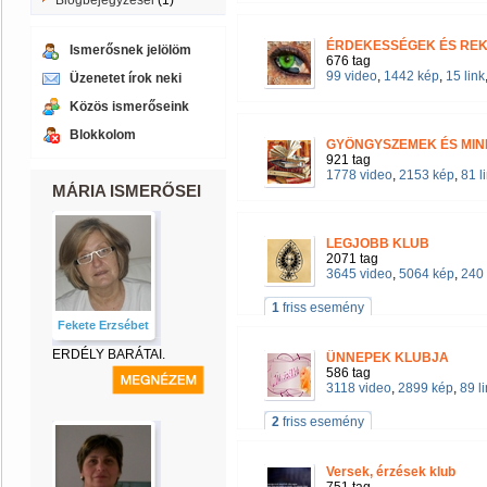
Blogbejegyzései
(1)
ÉRDEKESSÉGEK ÉS RE
Ismerősnek jelölöm
676 tag
99 video
,
1442 kép
,
15 link
Üzenetet írok neki
Közös ismerőseink
Blokkolom
GYÖNGYSZEMEK ÉS MI
921 tag
1778 video
,
2153 kép
,
81 l
MÁRIA ISMERŐSEI
LEGJOBB KLUB
2071 tag
3645 video
,
5064 kép
,
240 
1
friss esemény
Fekete Erzsébet
ERDÉLY BARÁTAI.
ÜNNEPEK KLUBJA
586 tag
3118 video
,
2899 kép
,
89 l
2
friss esemény
Versek, érzések klub