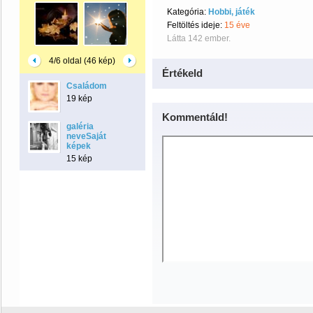
Kategória:
Hobbi, játék
Feltöltés ideje:
15 éve
Látta 142 ember.
4/6 oldal (46 kép)
Értékeld
Családom
19 kép
Kommentáld!
galéria
neveSaját
képek
15 kép