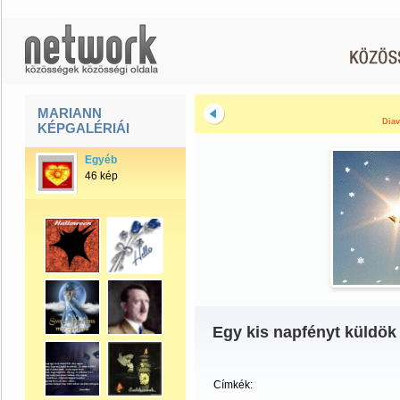
MARIANN
Diav
KÉPGALÉRIÁI
Egyéb
46 kép
Egy kis napfényt küldök
Címkék: