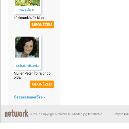
Viczián Ili
kézimunkázók klubja
czihaki viktoria
Müller Péter Író rajongói
oldal
Összes ismerőse
© 2007 Copyright Network.hu Minden jog fenntartva.
Impress