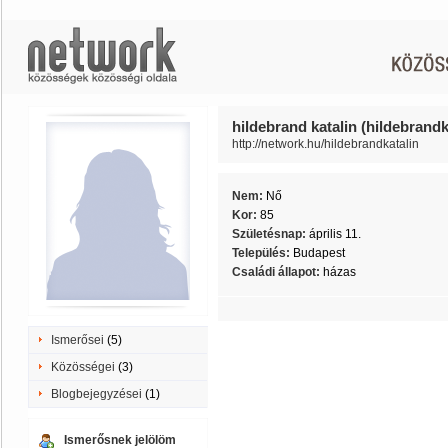
hildebrand katalin (hildebrandk
http://network.hu/hildebrandkatalin
Nem:
Nő
Kor:
85
Születésnap:
április 11.
Település:
Budapest
Családi állapot:
házas
Ismerősei
(5)
Közösségei
(3)
Blogbejegyzései
(1)
Ismerősnek jelölöm