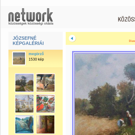
JÓZSEFNÉ
Diav
KÉPGALÉRIÁI
megörző
1530 kép