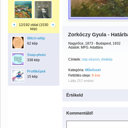
12/192 oldal (1530
kép)
Zorkóczy Gyula - Határba
Witch-whip
62 kép
Nagyrőce, 1873 - Budapest, 1932
Adatok: MFG. Adattára
Snap-photo
Címkék:
olaj-vászon
életkép
338 kép
Kategória:
Művészet
Profilképek
Feltöltés ideje:
8 éve
15 kép
Látta 257 ember.
Értékeld
Kommentáld!