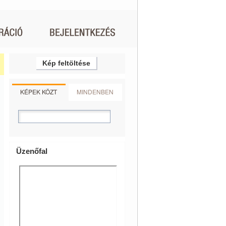
Kép feltöltése
KÉPEK KÖZT
MINDENBEN
Üzenőfal