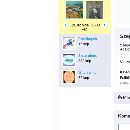
12/192 oldal (1530
kép)
Szeg
Profilképek
15 kép
Szege
Adato
Snap-photo
338 kép
Címké
Kateg
Witch-whip
62 kép
Feltöl
Látta 
Érték
Komm