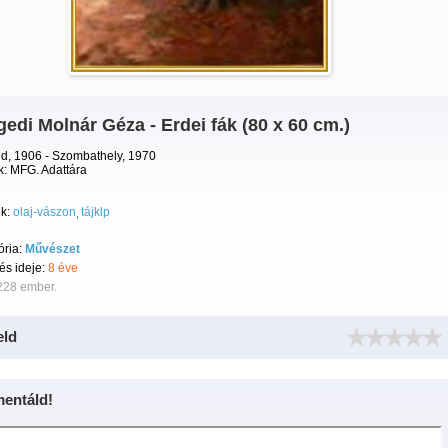
edi Molnár Géza - Erdei fák (80 x 60 cm.)
d, 1906 - Szombathely, 1970
k: MFG. Adattára
k:
olaj-vászon
tájklp
ória:
Művészet
tés ideje:
8 éve
228 ember.
eld
entáld!