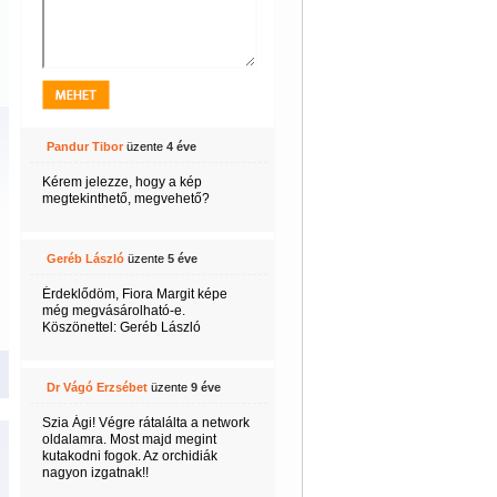
Pandur Tibor
üzente
4 éve
Kérem jelezze, hogy a kép
megtekinthető, megvehető?
Geréb László
üzente
5 éve
Érdeklődöm, Fiora Margit képe
még megvásárolható-e.
Köszönettel: Geréb László
Dr Vágó Erzsébet
üzente
9 éve
Szia Ági! Végre rátalálta a network
oldalamra. Most majd megint
kutakodni fogok. Az orchidiák
nagyon izgatnak!!