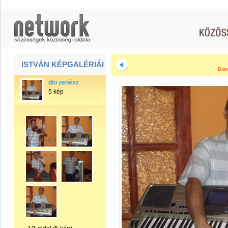
ISTVÁN KÉPGALÉRIÁI
Diav
dio zenész
5 kép