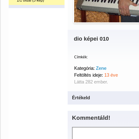
1/1 oldal (5 kép)
dio képei 010
Címkék:
Kategória:
Zene
Feltöltés ideje:
13 éve
Látta 282 ember.
Értékeld
Kommentáld!