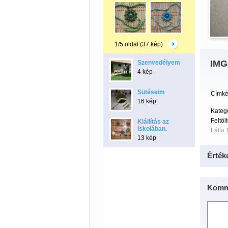
1/5 oldal (37 kép)
IMG
Szenvedélyem
4 kép
Sütéseim
Címké
16 kép
Kateg
Feltöl
Kiállítás az
iskolában.
Látta 
13 kép
Érték
Komm