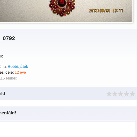
_0792
k:
ória:
Hobbi, játék
tés ideje:
12 éve
115 ember.
eld
entáld!