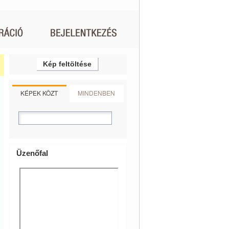
Kép feltöltése
KÉPEK KÖZT
MINDENBEN
Üzenőfal