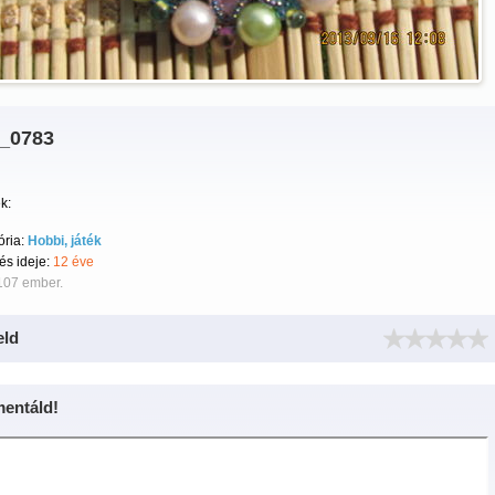
_0783
k:
ória:
Hobbi, játék
tés ideje:
12 éve
107 ember.
eld
entáld!