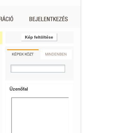
Kép feltöltése
KÉPEK KÖZT
MINDENBEN
Üzenőfal