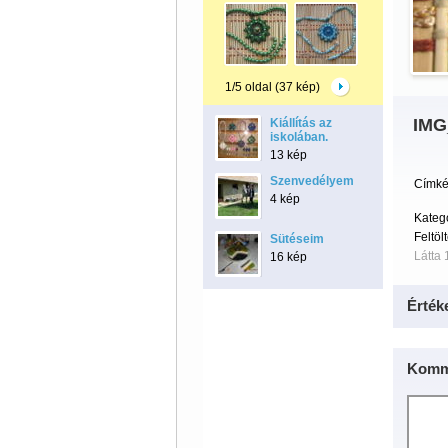
1/5 oldal (37 kép)
IMG
Kiállítás az
iskolában.
13 kép
Szenvedélyem
Címké
4 kép
Kateg
Feltöl
Sütéseim
Látta 
16 kép
Érték
Komm