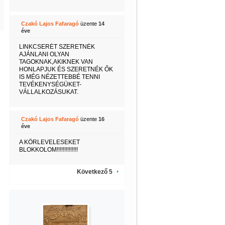
Czakó Lajos Fafaragó
üzente
14
éve
LINKCSERÉT SZERETNÉK
AJÁNLANI OLYAN
TAGOKNAK,AKIKNEK VAN
HONLAPJUK ÉS SZERETNÉK ŐK
IS MÉG NÉZETTEBBÉ TENNI
TEVÉKENYSÉGÜKET-
VÁLLALKOZÁSUKAT.
Czakó Lajos Fafaragó
üzente
16
éve
A KÖRLEVELESEKET
BLOKKOLOM!!!!!!!!!!!!!!
Következő 5