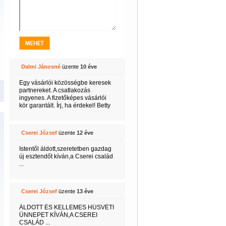
Dalmi Jánosné
üzente
10 éve
Egy vásárlói közösségbe keresek
partnereket. A csatlakozás
ingyenes. A fizetőképes vásárlói
kör garantált. Írj, ha érdekel! Betty
Cserei József
üzente
12 éve
Istentől áldott,szeretetben gazdag
új esztendőt kíván,a Cserei család
...
Cserei József
üzente
13 éve
ÁLDOTT ÉS KELLEMES HÚSVÉTI
ÜNNEPET KÍVÁN,A CSEREI
CSALÁD ...