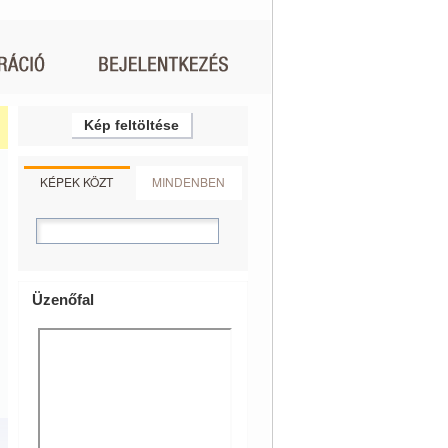
Kép feltöltése
KÉPEK KÖZT
MINDENBEN
Üzenőfal