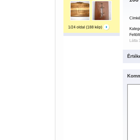
Címké
1/24 oldal (188 kép)
Kateg
Feltöl
Látta 
Érték
Komm