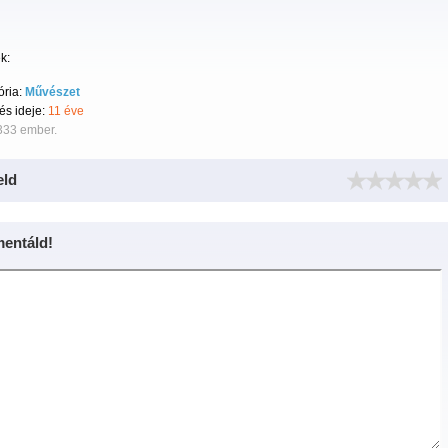
k:
ória:
Művészet
tés ideje:
11 éve
333 ember.
eld
entáld!