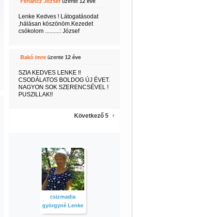
Feriancz József
üzente
12 éve
Lenke Kedves ! Látogatásodat
,hálásan köszönöm.Kezedet
csókolom ..........: József
Bakó imre
üzente
12 éve
SZIA KEDVES LENKE !!
CSODÁLATOS BOLDOG ÚJ ÉVET.
NAGYON SOK SZERENCSÉVEL !
PUSZILLAK!!
Következő 5
csizmadia
györgyné Lenke