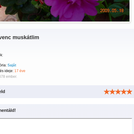
venc muskátlim
k:
ória:
Saját
tés ideje:
17 éve
478 ember.
eld
entáld!