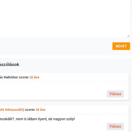
szólások
án Halhóber
üzente
16 éve
Válasz
ölt felhasználó]
üzente
16 éve
muskátli?, nem is láttam ilyent, de nagyon szép!
Válasz