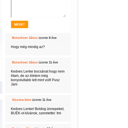
Botschner János
üzente
8 éve
Hogy még mindig az?
Botschner János
üzente
11 éve
Kedves Lenke bocsánat hogy nem
írtam, de az életem még
bonyolultabb lett mint volt! Pusz
Jani
Viczena Imre
üzente
11 éve
Kedves Lenke! Boldog ünnepeket,
BUÉK-ot kívánok, szeretettel: Imi