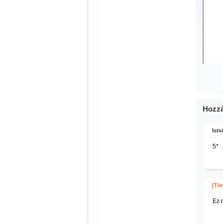
Hozzá
Istv
5*
[Tör
Ez 