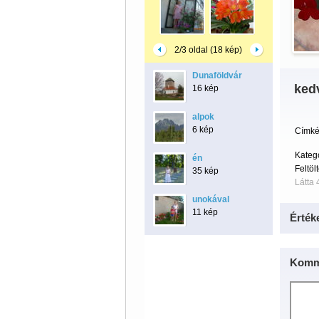
2/3 oldal (18 kép)
Dunaföldvár
ked
16 kép
alpok
6 kép
Címké
Kateg
én
Feltöl
35 kép
Látta 
unokával
11 kép
Érték
Komm