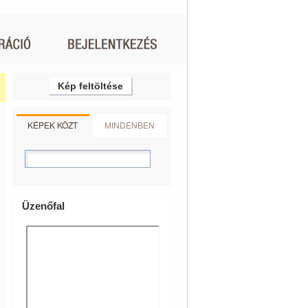
Kép feltöltése
KÉPEK KÖZT
MINDENBEN
Üzenőfal