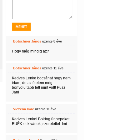
Botschner János
üzente
8 éve
Hogy még mindig az?
Botschner János
üzente
11 éve
Kedves Lenke bocsánat hogy nem
írtam, de az életem még
bonyolultabb lett mint volt! Pusz
Jani
Viczena Imre
üzente
11 éve
Kedves Lenke! Boldog ünnepeket,
BUÉK-ot kívánok, szeretettel: Imi