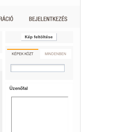
Kép feltöltése
KÉPEK KÖZT
MINDENBEN
Üzenőfal