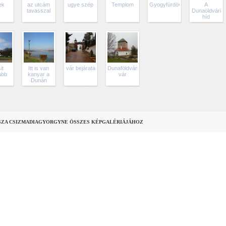
lek
az utcám
ugye szép
Templom
Gyogyfürdövel
A
tavasszal
Dunaöldvári
híd
it
Itt is van
vár bejárata
Dunaföldvári
abb
kanyar a
vár
Dunán
SZA CSIZMADIAGYORGYNE ÖSSZES KÉPGALÉRIÁJÁHOZ