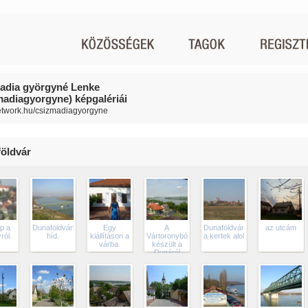
adia györgyné Lenke
madiagyorgyne) képgalériái
network.hu/csizmadiagyorgyne
öldvár
p a
Dunaföldvári
Egy
A
Dunaföldvár
az utcám
ról.
híd.
kiállításon a
Vártoronyból
a kertek alol
várba.
készült a
Dunáról