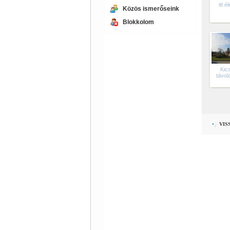
itt é
Közös ismerőseink
Blokkolom
Kics
távol
VIS