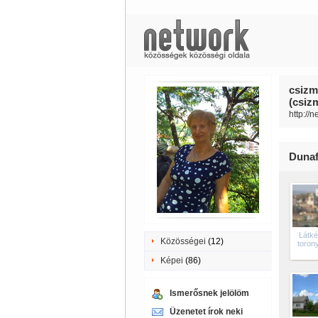
csizm
(csiz
http://
Dunaf
Látké
Közösségei
(12)
torony
Képei
(86)
Ismerősnek jelölöm
Üzenetet írok neki