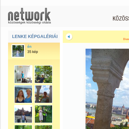
LENKE KÉPGALÉRIÁI
Diav
én
35 kép