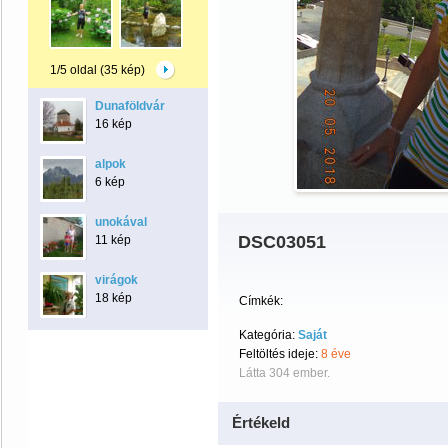
1/5 oldal (35 kép)
Dunaföldvár
16 kép
alpok
6 kép
unokával
DSC03051
11 kép
virágok
18 kép
Címkék:
Kategória:
Saját
Feltöltés ideje:
8 éve
Látta 304 ember.
Értékeld