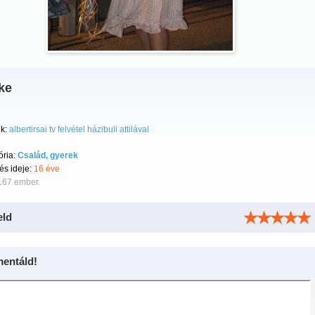
ke
k:
albertirsai tv felvétel házibuli attilával
ória:
Család, gyerek
tés ideje:
16 éve
167 ember.
eld
entáld!