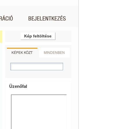
Kép feltöltése
KÉPEK KÖZT
MINDENBEN
Üzenőfal