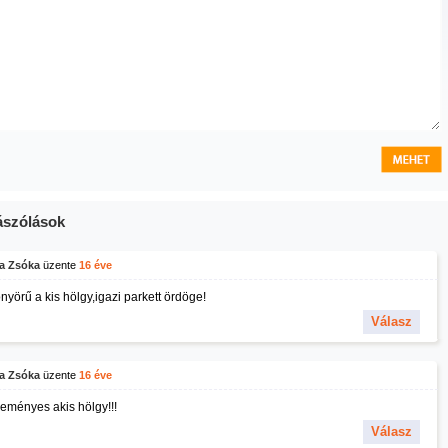
szólások
a Zsóka
üzente
16 éve
nyörű a kis hölgy,igazi parkett ördöge!
Válasz
a Zsóka
üzente
16 éve
eményes akis hölgy!!!
Válasz