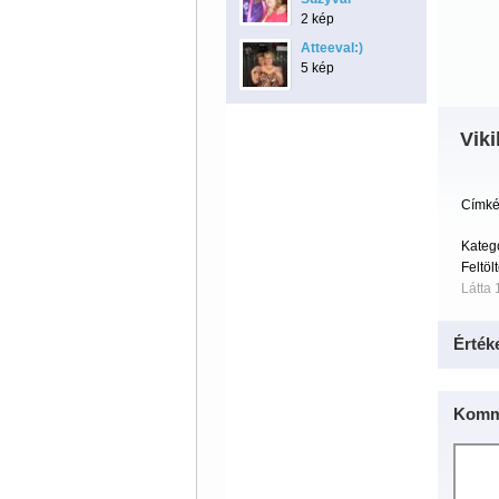
2 kép
Atteeval:)
5 kép
Viki
Címké
Kateg
Feltöl
Látta 
Érték
Komm