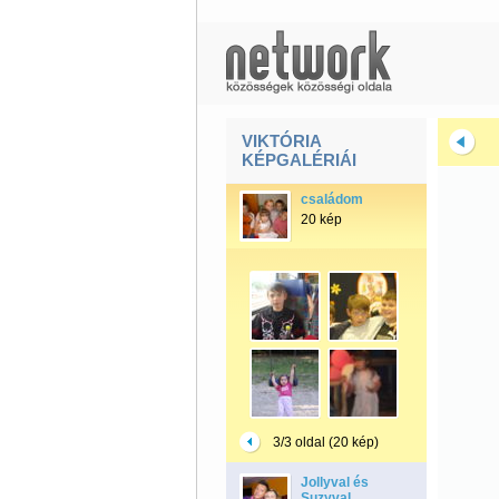
VIKTÓRIA
KÉPGALÉRIÁI
családom
20 kép
3/3 oldal (20 kép)
Jollyval és
Suzyval