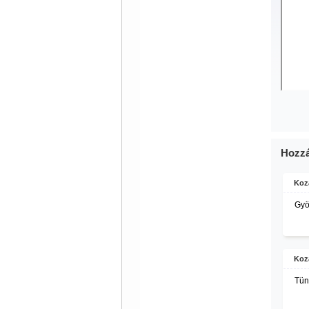
Hozzá
Koz
Gyö
Koz
Tün