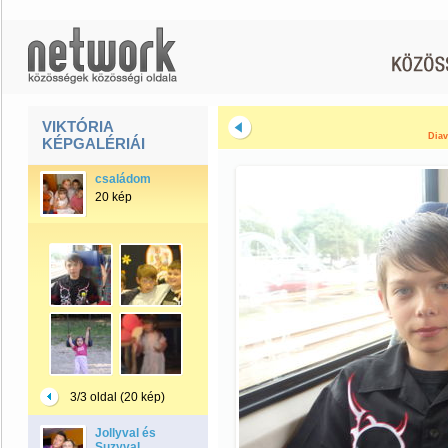
VIKTÓRIA
Diav
KÉPGALÉRIÁI
családom
20 kép
3/3 oldal (20 kép)
Jollyval és
Suzyval