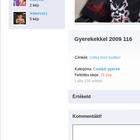
2 kép
Atteeval:)
5 kép
Gyerekekkel 2009 116
Címkék:
zolika jönn buliba!
Kategória:
Család, gyerek
Feltöltés ideje:
16 éve
Látta 156 ember.
Értékeld
Kommentáld!