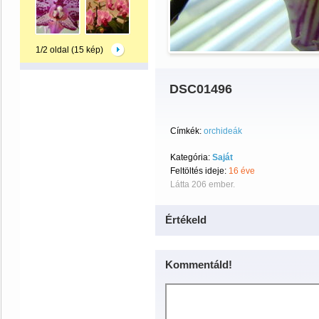
1/2 oldal (15 kép)
DSC01496
Címkék:
orchideák
Kategória:
Saját
Feltöltés ideje:
16 éve
Látta 206 ember.
Értékeld
Kommentáld!