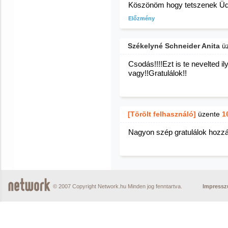
Köszönöm hogy tetszenek Üd
Előzmény
Székelyné Schneider Anita
ü
Csodás!!!!Ezt is te nevelted
vagy!!Gratulálok!!
[Törölt felhasználó]
üzente
1
Nagyon szép gratulálok hozzá
© 2007 Copyright Network.hu Minden jog fenntartva.
Impress