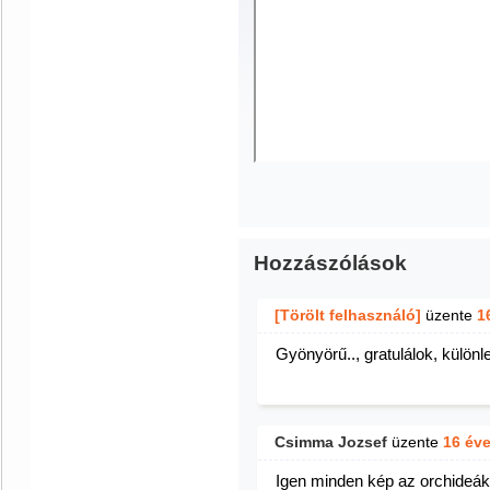
Hozzászólások
[Törölt felhasználó]
üzente
1
Gyönyörű.., gratulálok, különl
Csimma Jozsef
üzente
16 év
Igen minden kép az orchideák