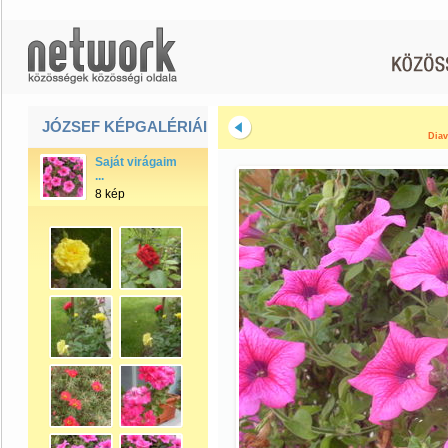
JÓZSEF KÉPGALÉRIÁI
Diav
Saját virágaim
...
8 kép