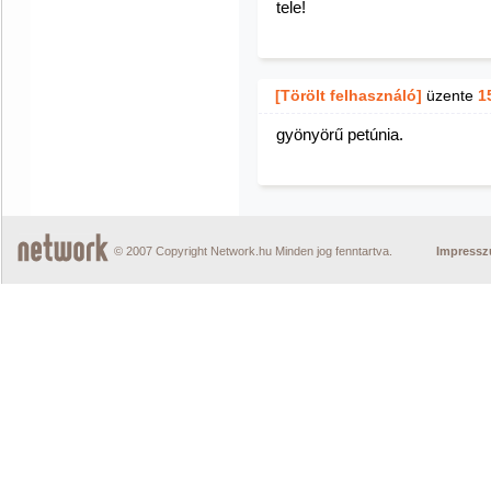
tele!
[Törölt felhasználó]
üzente
1
gyönyörű petúnia.
© 2007 Copyright Network.hu Minden jog fenntartva.
Impress