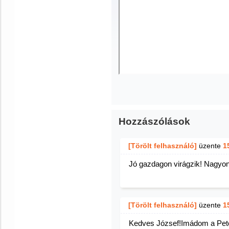
Hozzászólások
[Törölt felhasználó]
üzente
1
Jó gazdagon virágzik! Nagyon 
[Törölt felhasználó]
üzente
1
Kedves József!Imádom a Petón