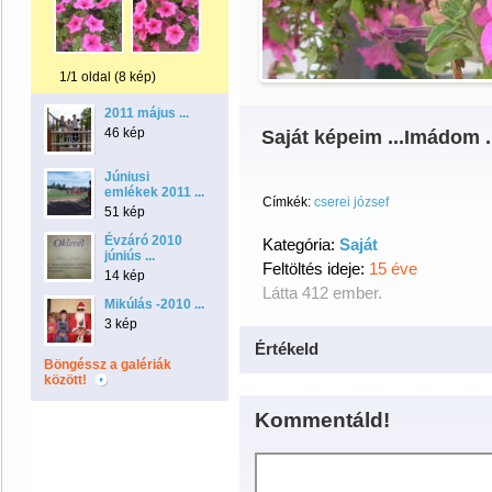
1/1 oldal (8 kép)
2011 május ...
46 kép
Saját képeim ...Imádom ..
Júniusi
emlékek 2011 ...
Címkék:
cserei józsef
51 kép
Évzáró 2010
Kategória:
Saját
júniús ...
Feltöltés ideje:
15 éve
14 kép
Látta 412 ember.
Mikúlás -2010 ...
3 kép
Értékeld
Böngéssz a galériák
között!
Kommentáld!