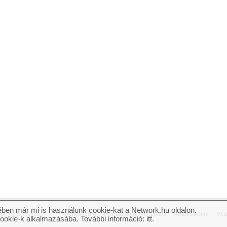
ben már mi is használunk cookie-kat a Network.hu oldalon.
n jog fenntartva.
Impresszum
Felhasználási feltételek
Adatvédelem
Méd
cookie-k alkalmazásába. További információ:
itt
.