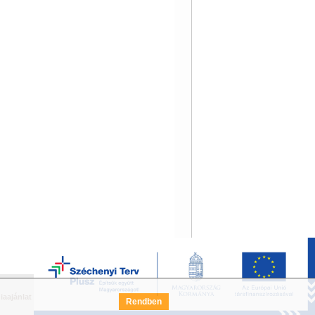
iaajánlat
Széchenyi Terv Pályázat
FAQ
Rendben