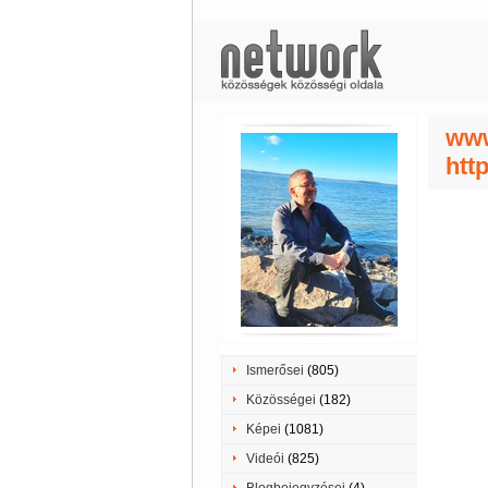
www
htt
Ismerősei
(805)
Közösségei
(182)
Képei
(1081)
Videói
(825)