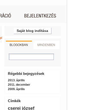
Saját blog indítása
%dothu%2F
BLOGOKBAN
MINDENBEN
Régebbi bejegyzések
2013. április
2011. december
2009. április
Címkék
cserei józsef