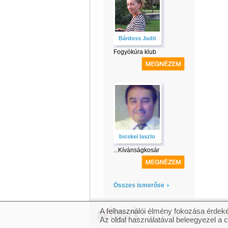
Bárdoss Judit
Fogyókúra klub
bicskei laszlo
...Kívánságkosár
Összes ismerőse
A felhasználói élmény fokozása érdeké
© 2007 Copyright Network.hu Minde
Az oldal használatával beleegyezel a 