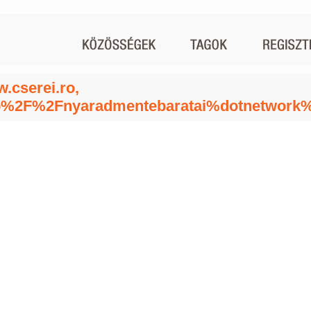
.cserei.ro,
p%2F%2Fnyaradmentebaratai%dotnetwork