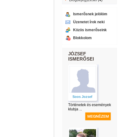
Blogbejegyzései
(4)
Ismerősnek jelölöm
Üzenetet írok neki
Közös ismerőseink
Blokkolom
JÓZSEF
ISMERŐSEI
Soos Jozsef
Történetek és események
klubja ...