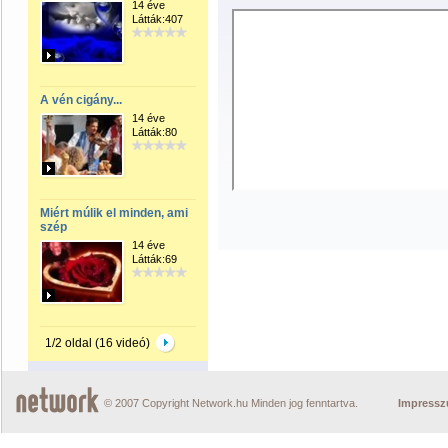
14 éve
Látták:407
A vén cigány...
14 éve
Látták:80
Miért múlik el minden, ami
szép
14 éve
Látták:69
1/2 oldal (16 videó)
© 2007 Copyright Network.hu Minden jog fenntartva.
Impress