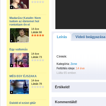
Madarász Katalin: Nem
tudom az életemet hol
rontottam én el
14 éve
Látták:66
Leírás
Videó beágyazása
Egy vallomás
14 éve
Címkék:
Látták:73
Kategória:
Zene
Feltöltés ideje:
14 éve
Látta 65 ember.
MÉG EGY ÉJSZAKA
14 éve
Látták:78
Értékeld!
Kommentáld!
Dalold el ezüst gitár