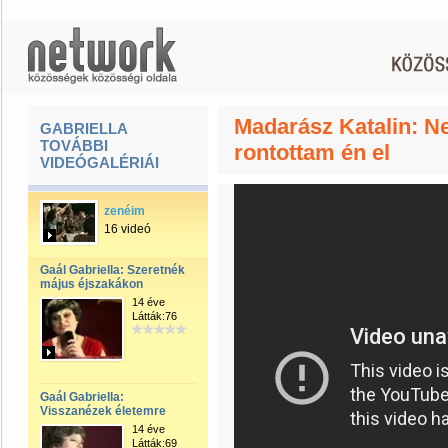
Madarász Katalin: N
GABRIELLA
TOVÁBBI
rontottam én el
VIDEÓGALÉRIÁI
zenéim
16 videó
Gaál Gabriella: Szeretnék
május éjszakákon
14 éve
Látták:76
Gaál Gabriella:
Visszanézek életemre
14 éve
Látták:69