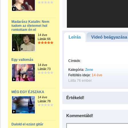
Madarász Katalin: Nem
tudom az életemet hol
rontottam én el
14 éve
Leírás
Videó beágyazása
Látták:66
Egy vallomás
Címkék:
14 éve
Látták:73
Kategória:
Zene
Feltöltés ideje:
14 éve
Látta 76 ember.
MÉG EGY ÉJSZAKA
Értékeld!
14 éve
Látták:78
Kommentáld!
Dalold el ezüst gitár