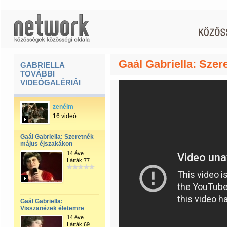
Gaál Gabriella: Sze
GABRIELLA
TOVÁBBI
VIDEÓGALÉRIÁI
zenéim
16 videó
Gaál Gabriella: Szeretnék
május éjszakákon
14 éve
Látták:77
Gaál Gabriella:
Visszanézek életemre
14 éve
Látták:69