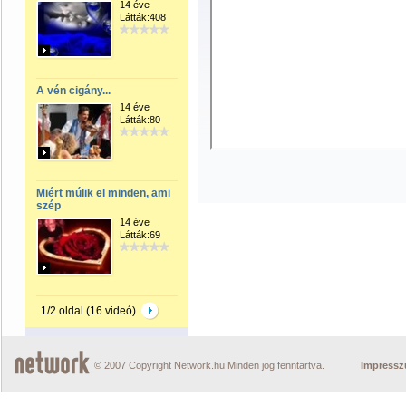
14 éve
Látták:408
A vén cigány...
14 éve
Látták:80
Miért múlik el minden, ami
szép
14 éve
Látták:69
1/2 oldal (16 videó)
© 2007 Copyright Network.hu Minden jog fenntartva.
Impress