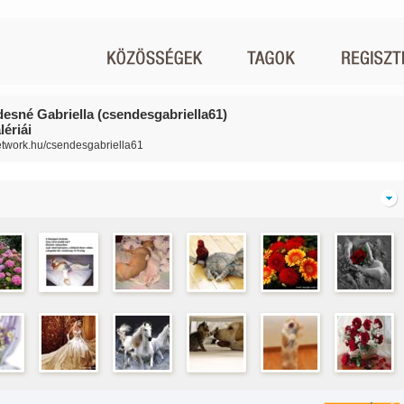
esné Gabriella (csendesgabriella61)
ériái
network.hu/csendesgabriella61