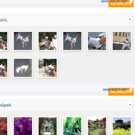
MIND A(Z) 39 KÉP
oró.
MIND A(Z) 9 KÉP
képek