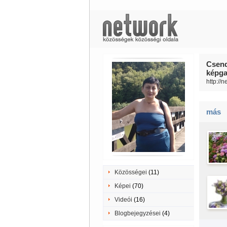
Csend
képgal
http://
más
Közösségei
(11)
Képei
(70)
Videói
(16)
Blogbejegyzései
(4)