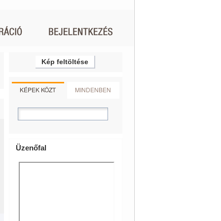
Kép feltöltése
KÉPEK KÖZT
MINDENBEN
Üzenőfal