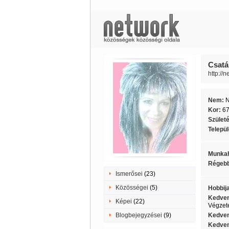
Csatá
http://
Nem:
Kor:
6
Szület
Telepü
Munkah
Régebb
Ismerősei
(23)
Közösségei
(5)
Hobbij
Kedven
Képei
(22)
Végzete
Blogbejegyzései
(9)
Kedven
Kedven