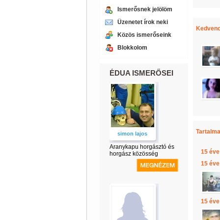
Ismerősnek jelölöm
Üzenetet írok neki
Kedvenc
Közös ismerőseink
Blokkolom
ÉDUA ISMERŐSEI
Tartalma
simon lajos
Aranykapu horgásztó és
15 éve
horgász közösség
15 éve
15 éve