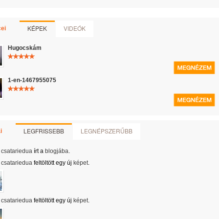
KÉPEK
VIDEÓK
ei
Hugocskám
1-en-1467955075
LEGFRISSEBB
LEGNÉPSZERŰBB
i
csatariedua
írt a
blogjába
.
csatariedua
feltöltött egy új
képet
.
csatariedua
feltöltött egy új
képet
.