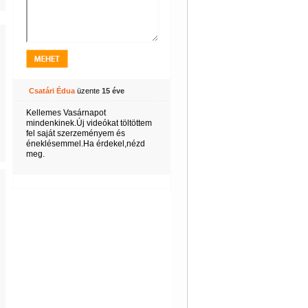
Csatári Édua
üzente
15 éve
Kellemes Vasárnapot
mindenkinek.Új videókat töltöttem
fel saját szerzeményem és
éneklésemmel.Ha érdekel,nézd
meg.