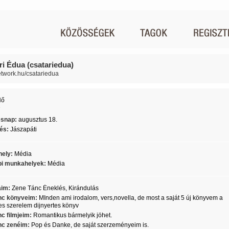
ri Édua (csatariedua)
network.hu/csatariedua
Nő
7
ésnap:
augusztus 18.
lés:
Jászapáti
ely:
Média
i munkahelyek:
Média
aim:
Zene Tánc Éneklés, Kirándulás
c könyveim:
MInden ami irodalom, vers,novella, de most a saját 5 új könyvem a
s szerelem dijnyertes könyv
c filmjeim:
Romantikus bármelyik jöhet.
c zenéim:
Pop és Danke, de saját szerzeményeim is.