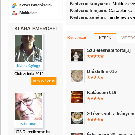
Kedvenc könyveim:
Moldova Gy
Közös ismerőseink
Kedvenc filmjeim:
Casablanka. 
Blokkolom
Kedvenc zenéim:
mindenevő v
KLÁRA ISMERŐSEI
KÉPEK
VIDEÓK
Kedvencei
Születésnapi torta[1]
Nyitrai György
Dióskiflim 015
Club Asteria 2012
Kalácsom 016
30 éves volt a leányom
Ivók Tibor
UTS Torrentkereso.hu
Édesapám 80. éves vol