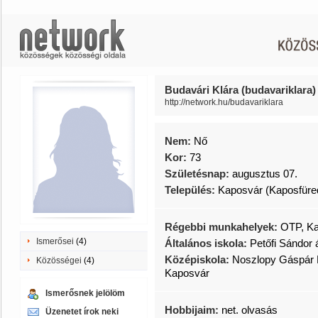
Budavári Klára (budavariklara)
http://network.hu/budavariklara
Nem:
Nő
Kor:
73
Születésnap:
augusztus 07.
Település:
Kaposvár (Kaposfüre
Régebbi munkahelyek:
OTP, Ka
Ismerősei
(4)
Általános iskola:
Petőfi Sándor 
Középiskola:
Noszlopy Gáspár 
Közösségei
(4)
Kaposvár
Ismerősnek jelölöm
Hobbijaim:
net. olvasás
Üzenetet írok neki